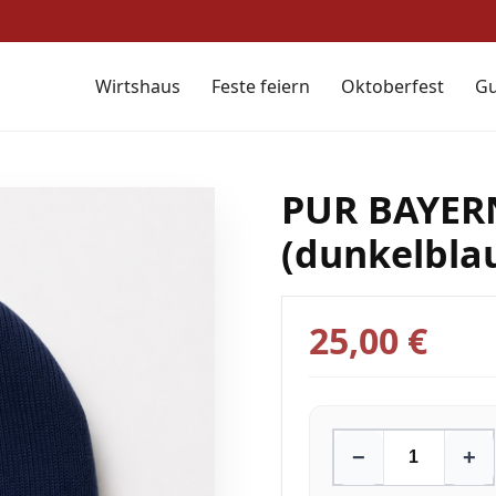
Wirtshaus
Feste feiern
Oktoberfest
Gu
PUR BAYERN
(dunkelbla
25,00 €
−
+