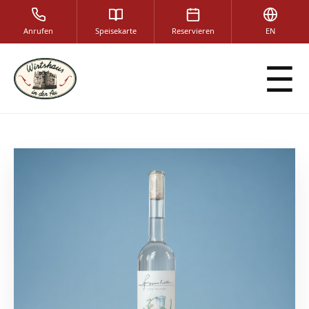
Anrufen
Speisekarte
Reservieren
EN
☰