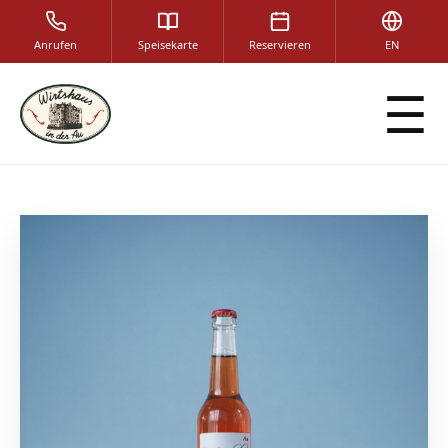
Anrufen
Speisekarte
Reservieren
EN
☰