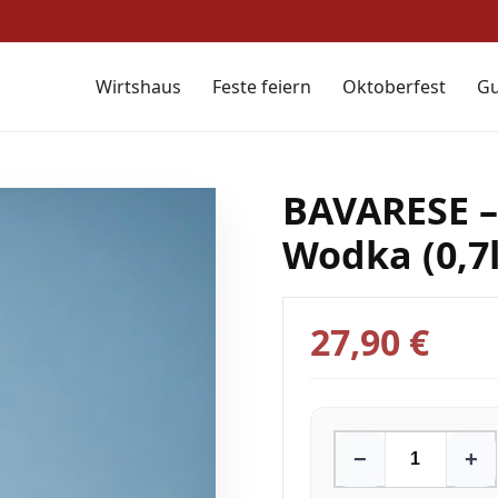
Wirtshaus
Feste feiern
Oktoberfest
Gu
BAVARESE –
Wodka (0,7l
27,90 €
−
+