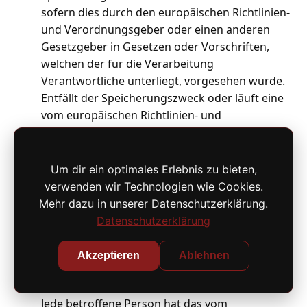
sofern dies durch den europäischen Richtlinien-
und Verordnungsgeber oder einen anderen
Gesetzgeber in Gesetzen oder Vorschriften,
welchen der für die Verarbeitung
Verantwortliche unterliegt, vorgesehen wurde.
Entfällt der Speicherungszweck oder läuft eine
vom europäischen Richtlinien- und
Verordnungsgeber oder einem anderen
zuständigen Gesetzgeber vorgeschriebene
Speicherfrist ab, werden die
Um dir ein optimales Erlebnis zu bieten,
personenbezogenen Daten routinemäßig und
verwenden wir Technologien wie Cookies.
entsprechend den gesetzlichen Vorschriften
Mehr dazu in unserer Datenschutzerklärung.
gesperrt oder gelöscht. In jedem Fall werden
Datenschutzerklärung
personenbezogene Daten mit einer maximalen
Frist gelöscht: 2 Jahre.
Akzeptieren
Ablehnen
Rechte der betroffenen Person
1) Recht auf Bestätigung
Jede betroffene Person hat das vom